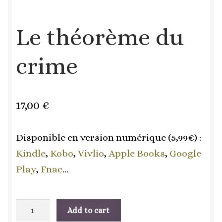
Le théorème du
crime
17,00
€
Disponible en version numérique (5,99€) :
Kindle
,
Kobo
,
Vivlio
,
Apple Books
,
Google
Play
,
Fnac
…
Le
Add to cart
théorème