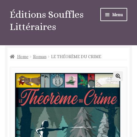
Aller
Aller
Éditions Souffles
Menu
à
au
Littéraires
la
contenu
navigation
Home
Roman
LE THÉORÈME DU CRIME