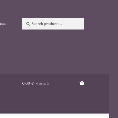
Search
Search
gram
for:
s
0,00
€
0 article