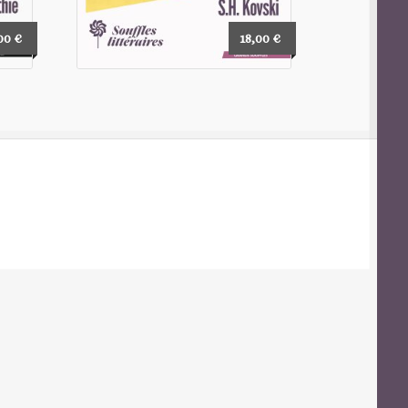
,00
€
18,00
€