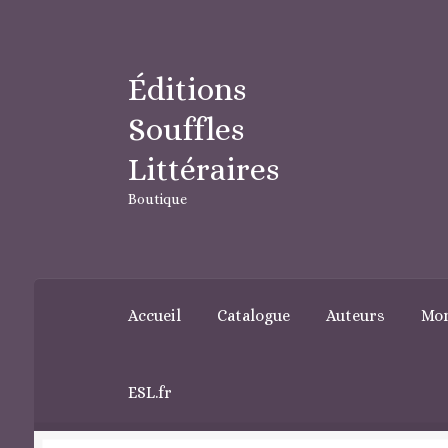
Aller
Aller
Éditions
à
au
Souffles
la
contenu
navigation
Littéraires
Boutique
Accueil
Catalogue
Auteurs
Mo
ESL.fr